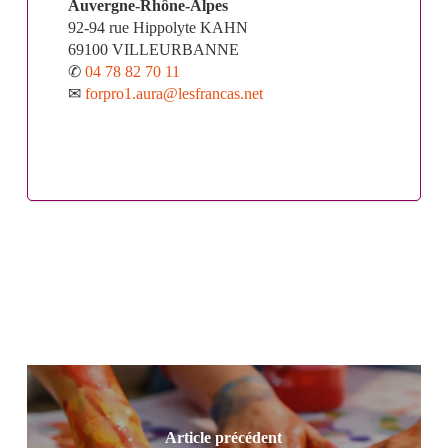
Auvergne-Rhône-Alpes
92-94 rue Hippolyte KAHN
69100 VILLEURBANNE
✆
04 78 82 70 11
✉
forpro1.aura@lesfrancas.net
Article précédent