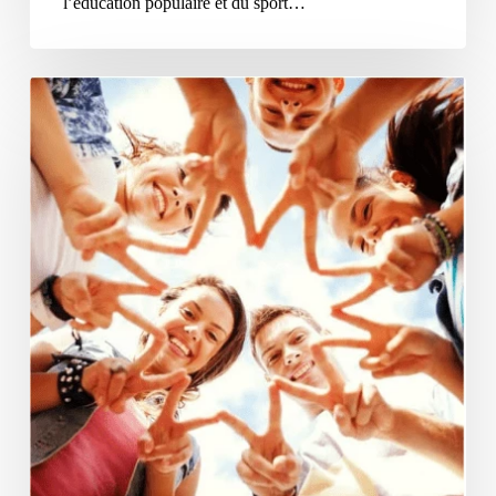
l’éducation populaire et du sport…
CCDACM
:
Certificat
Complémentaire
Direction
ACM
2026-
2028