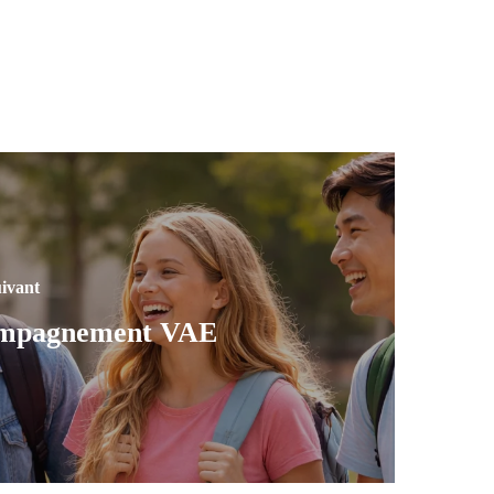
uivant
mpagnement VAE