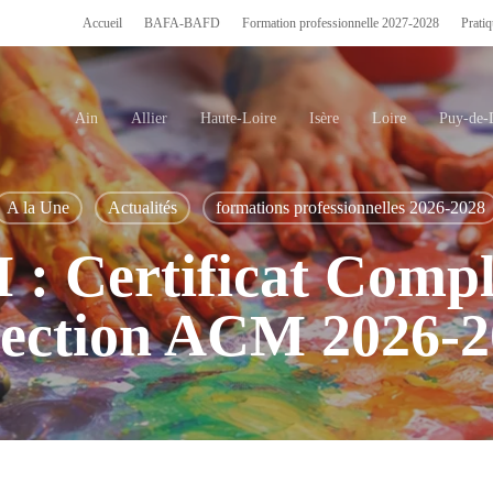
Accueil
BAFA-BAFD
Formation professionnelle 2027-2028
Pratiq
Ain
Allier
Haute-Loire
Isère
Loire
Puy-de
rmer.
A la Une
Actualités
formations professionnelles 2026-2028
 Certificat Compl
rection ACM 2026-2