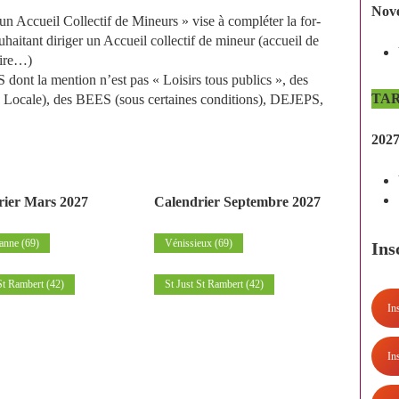
Nov
un Accueil Collectif de Mineurs » vise à compléter la for-
haitant diriger un Accueil collectif de mineur (accueil de
aire…)
 dont la mention n’est pas « Loisirs tous publics », des
TARI
e Locale), des BEES (sous certaines conditions), DEJEPS,
202
rier Mars 2027
Calendrier Septembre 2027
anne (69)
Vénissieux (69)
Ins
St Rambert (42)
St Just St Rambert (42)
In
In