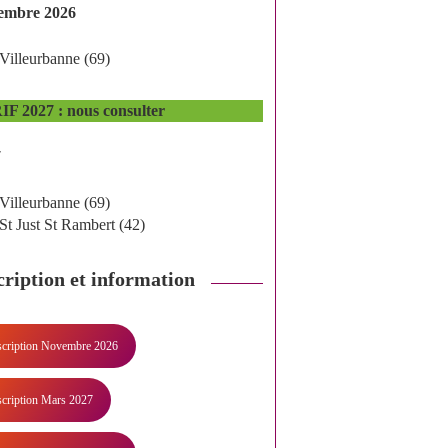
embre 2026
Villeurbanne (69)
F 2027 : nous consulter
7
Villeurbanne (69)
St Just St Rambert (42)
cription et information
scription Novembre 2026
scription Mars 2027