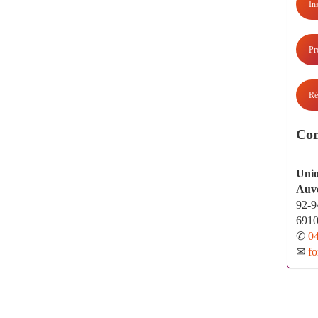
In
Pr
Rè
Con
Unio
Auv
92-9
691
✆
04
✉
fo