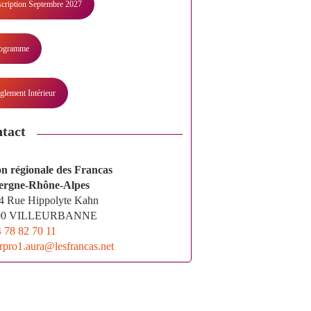
scription Septembre 2027
ogramme
glement Intérieur
tact
n régionale des Francas
ergne-Rhône-Alpes
4 Rue Hippolyte Kahn
00 VILLEURBANNE
 78 82 70 11
rpro1.aura@lesfrancas.net