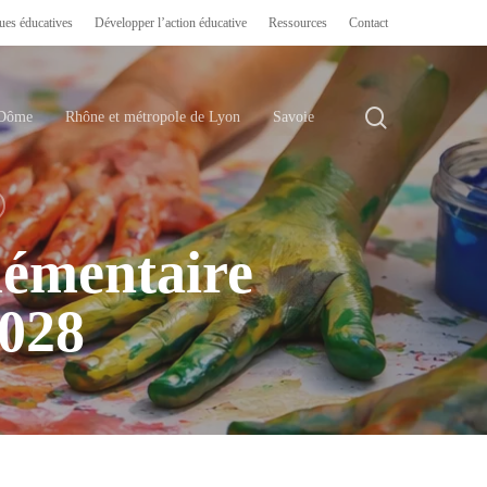
ues éducatives
Développer l’action éducative
Ressources
Contact
search
-Dôme
Rhône et métropole de Lyon
Savoie
émentaire
028