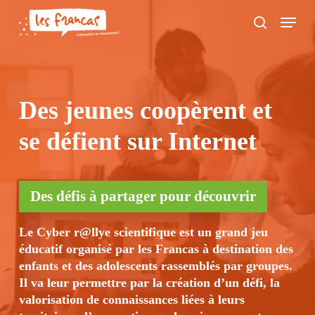
Skip
Panneau de gestion des cookies
Menu
to
search
main
content
Des jeunes coopèrent et
se défient sur Internet
Des défis à partager pour découvrir
Le Cyber r@llye scientifique est un grand jeu
éducatif organisé par les Francas à destination des
enfants et des adolescents rassemblés par groupes.
Il va leur permettre par la création d’un défi, la
valorisation de connaissances liées à leurs