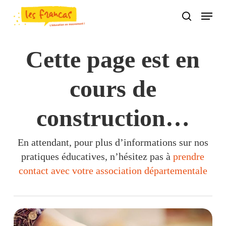
Skip
Panneau de gestion des cookies
Menu
to
search
main
content
Cette page est en
cours de
construction…
En attendant, pour plus d’informations sur nos
pratiques éducatives, n’hésitez pas à
prendre
contact avec votre association départementale