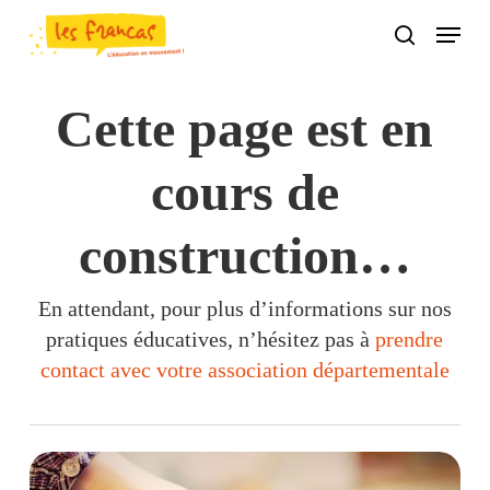
Skip
Panneau de gestion des cookies
Menu
to
search
main
content
Cette page est en
cours de
construction…
En attendant, pour plus d’informations sur nos
pratiques éducatives, n’hésitez pas à
prendre
contact avec votre association départementale