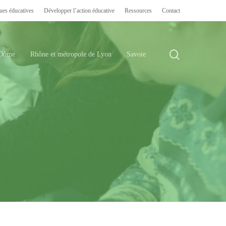
ues éducatives
Développer l’action éducative
Ressources
Contact
search
-Dôme
Rhône et métropole de Lyon
Savoie