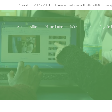
Accueil
BAFA-BAFD
Formation professionnelle 2027-2028
Pratiq
Ain
Allier
Haute-Loire
Isère
Loire
Puy-de
rmer.