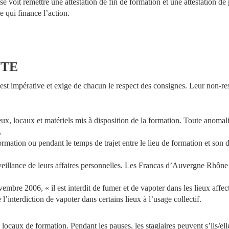
e se voit remettre une attestation de fin de formation et une attestation de
 qui finance l’action.
NTE
 est impérative et exige de chacun le respect des consignes. Leur non-re
eux, locaux et matériels mis à disposition de la formation. Toute anomalie
.
ation ou pendant le temps de trajet entre le lieu de formation et son d
veillance de leurs affaires personnelles. Les Francas d’Auvergne Rhône
bre 2006, « il est interdit de fumer et de vapoter dans les lieux affec
 l’interdiction de vapoter dans certains lieux à l’usage collectif.
s locaux de formation. Pendant les pauses, les stagiaires peuvent s’ils/elles