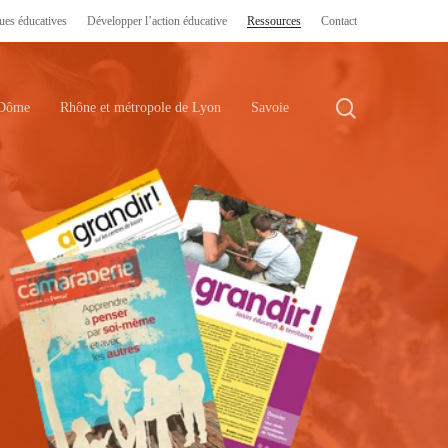
ues éducatives
Développer l’action éducative
Ressources
Contact
search
-Dôme
Rhône et métropole de Lyon
Savoie