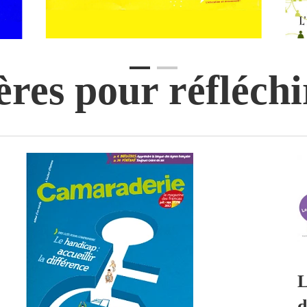
res pour réfléchi
L
d