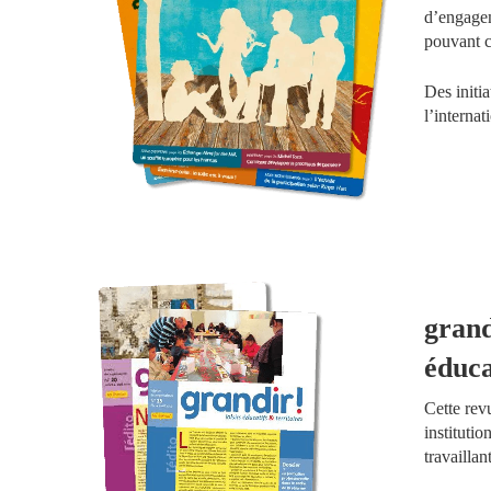
d’engagem
pouvant co
Des initia
l’internat
grand
éduca
Cette rev
institutio
travaillan