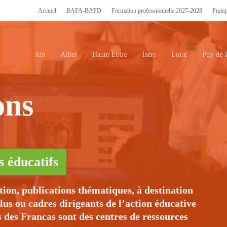
Accueil
BAFA-BAFD
Formation professionnelle 2027-2028
Pratiq
Ain
Allier
Haute-Loire
Isère
Loire
Puy-de
rmer.
ons
s éducatifs
tion, publications thématiques, à destination
lus ou cadres dirigeants de l’action éducative
 des Francas sont des centres de ressources