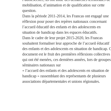
mobilisation, d’animation et de
qualification sur cette
question.
Dans
la
période
2011-2014,
les
Francas
ont
engagé
une
réflexion
pour
poser
des
repères nationaux concernant
l’accueil éducatif des enfants
et des adolescents en
situation
de handicap dans les espaces
éducatifs.
Dans le cadre de leur projet
2015-2020,
les
Francas
sou
haitent
formaliser
leur
ap
proche
de
l’accueil
éducatif
des enfants et des adolescents
en situation de handicap. 
document est le fruit des pre
mières
réflexions
collectives
qui ont été menées, ces der
nières années, lors de groupe
séminaires nationaux
sur
«
l’accueil des enfants et des
adolescents
en
situation
de
handicap
»
rassemblant
des
représentants de plusieurs
as
sociations départementales et
unions régionales.