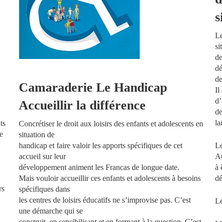
s
Le
si
de
dé
de
Camaraderie Le Handicap
Il
d’
Accueillir la différence
de
la
ts
C
oncrétiser le droit aux loisirs des enfants et adolescents en
de
situation de
handicap et faire valoir les apports spécifiques de cet
Le
accueil sur leur
At
développement animent les Francas de longue date.
à 
Mais vouloir accueillir ces enfants et adolescents à besoins
dé
rs
spécifiques dans
les centres de loisirs éducatifs ne s’improvise pas. C’est
Le
une démarche qui se
construit, en sensibilisant et en formant à la question. C’est