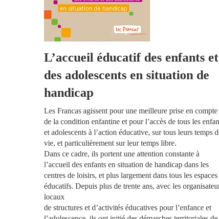
L’accueil éducatif
des enfants et
des adolescents
en situation de
handicap
L
es Francas agissent pour une
meilleure prise en compte
de
la condition enfantine et pour
l’accès de tous les enfan
et
adolescents à l’action éduca
tive, sur tous leurs temps 
vie, et particulièrement sur
leur temps libre.
Dans ce cadre, ils portent une
attention constante à
l’accueil
des
enfants
en
situation
de
handicap dans les
centres de
loisirs, et plus largement dans
tous
les
espaces
éducatifs.
Depuis
plus
de
trente
ans,
avec les organisateu
locaux
de
structures
et
d’activités
éducatives
pour
l’enfance
et
l’adolescence, ils ont initié des
démarches
territoriales
de