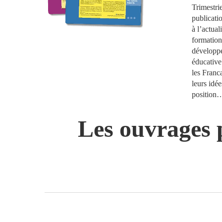
Trimestrie
publicati
à l’actual
formation
développem
éducative
les Franc
leurs idée
position
Les ouvrages p