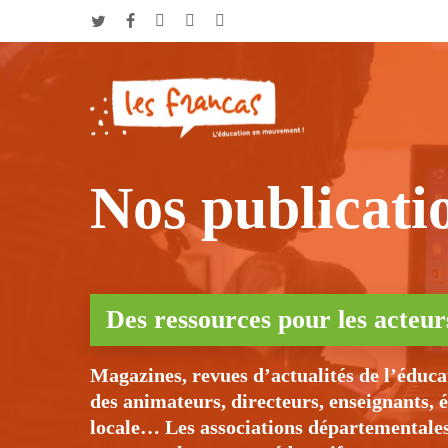
Skip
Panneau de gestion des cookies
to
twitter
facebook
vimeo
phone
email
main
content
Appuyez sur Entrée pour une recherche ou ESC pour fe
Nos publicati
Des ressources pour les acteur
Magazines, revues d’actualités de l’éduca
des animateurs, directeurs, enseignants, é
locale… Les associations départementales