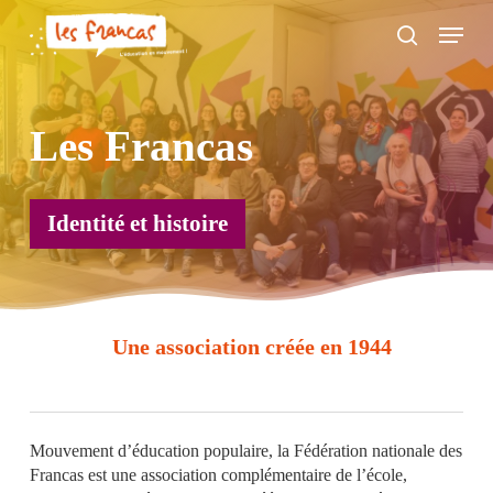
Skip
Panneau de gestion des cookies
Menu
to
search
main
content
Les Francas
Identité et histoire
Une association créée en 1944
Mouvement d’éducation populaire, la Fédération nationale des
Francas est une association complémentaire de l’école,