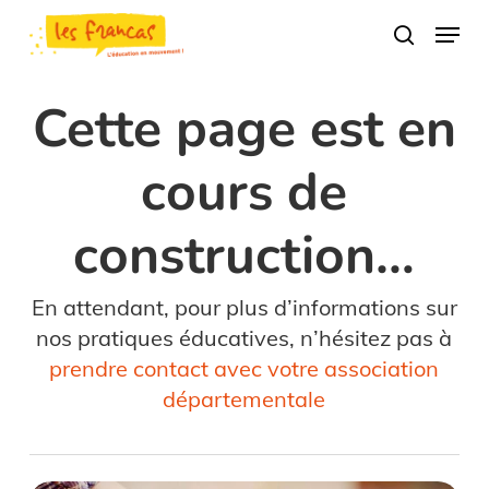
Skip
Panneau de gestion des cookies
Menu
to
search
main
content
Cette page est en
cours de
construction…
En attendant, pour plus d’informations sur
nos pratiques éducatives, n’hésitez pas à
prendre contact avec votre association
départementale