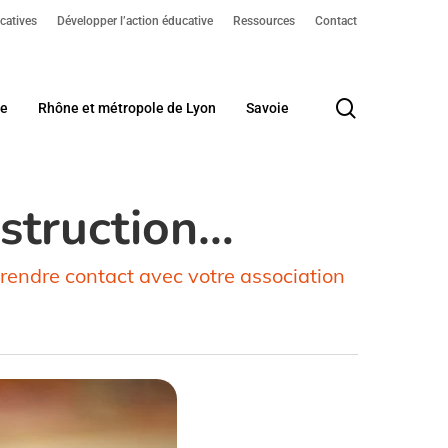
catives
Développer l’action éducative
Ressources
Contact
search
me
Rhône et métropole de Lyon
Savoie
nstruction…
rendre contact avec votre association