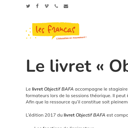
Skip
Panneau de gestion des cookies
to
twitter
facebook
vimeo
phone
email
main
content
Appuyez sur Entrée pour une recherche ou ESC p
Le livret « O
Le
livret
Objectif BAFA
accompagne le stagiaire t
formateurs lors de la sessions théorique. Il peut
Afin que la ressource qu’il constitue soit pleineme
L’édition 2017 du
livret
Objectif BAFA
est compo