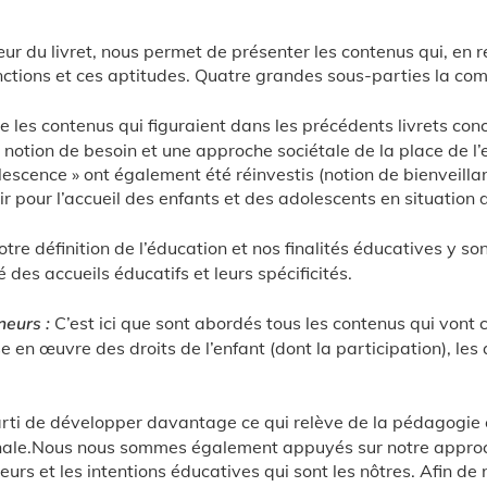
ur du livret, nous permet de présenter les contenus qui, en r
fonctions et ces aptitudes. Quatre grandes sous-parties la co
e les contenus qui figuraient dans les précédents livrets co
otion de besoin et une approche sociétale de la place de l’en
escence » ont également été réinvestis (notion de bienveillanc
ir pour l’accueil des enfants et des adolescents en situation
tre définition de l’éducation et nos finalités éducatives y 
 des accueils éducatifs et leurs spécificités.
neurs :
C’est ici que sont abordés tous les contenus qui vont co
se en œuvre des droits de l’enfant (dont la participation), les
arti de développer davantage ce qui relève de la pédagogie e
onale.Nous nous sommes également appuyés sur notre approch
leurs et les intentions éducatives qui sont les nôtres. Afin d