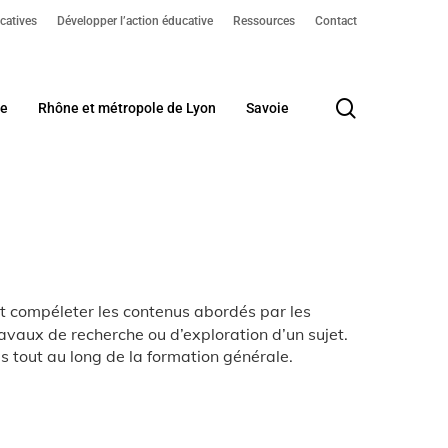
catives
Développer l’action éducative
Ressources
Contact
search
me
Rhône et métropole de Lyon
Savoie
et compéleter les contenus abordés par les
ravaux de recherche ou d’exploration d’un sujet.
ires tout au long de la formation générale.