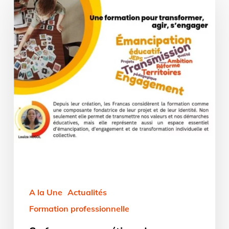
aux
métiers
de
l’animation
:
un
webinaire
pour
tout
comprendre
A la Une
Actualités
Formation professionnelle